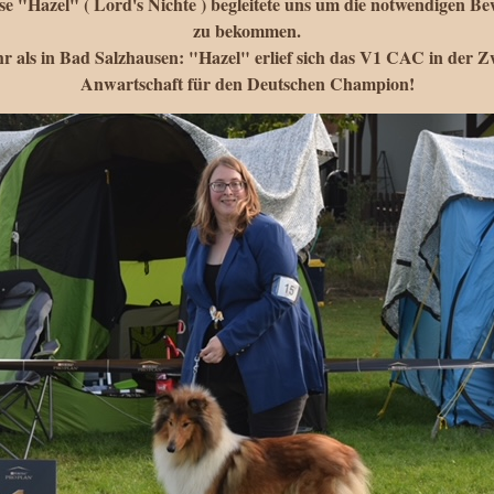
e "Hazel" ( Lord's Nichte ) begleitete uns um die notwendigen 
zu bekommen.
 als in Bad Salzhausen: "Hazel" erlief sich das V1 CAC in der Zw
Anwartschaft für den Deutschen Champion!